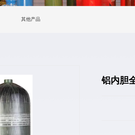
析
其他产品
铝内胆