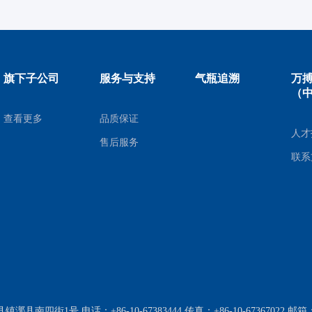
旗下子公司
服务与支持
气瓶追溯
万搏
（
查看更多
品质保证
人才
售后服务
联系
街1号 电话：+86-10-67383444 传真：+86-10-67367022 邮箱：postm