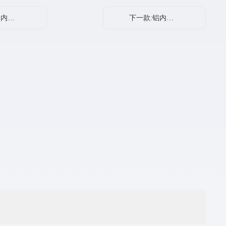
上一款:铝内胆全缠绕复合气瓶
下一款:铝内胆全缠绕复合气瓶