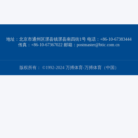
地址：北京市通州区漷县镇漷县南四街1号 电话：+86-10-67383444
传真：+86-10-67367022 邮箱：postmaster@btic.com.cn
版权所有： ©1992-2024 万搏体育-万搏体育（中国）