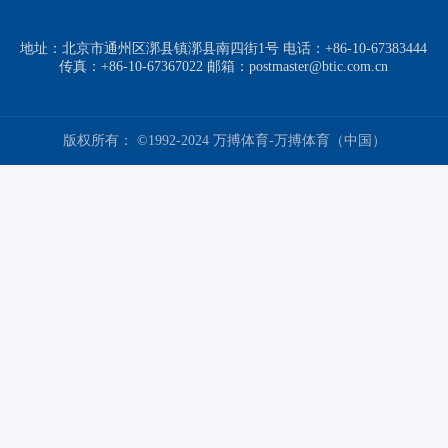
地址：北京市通州区漷县镇漷县南四街1号 电话：+86-10-67383444
传真：+86-10-67367022 邮箱：postmaster@btic.com.cn
版权所有： ©1992-2024 万搏体育-万搏体育（中国）