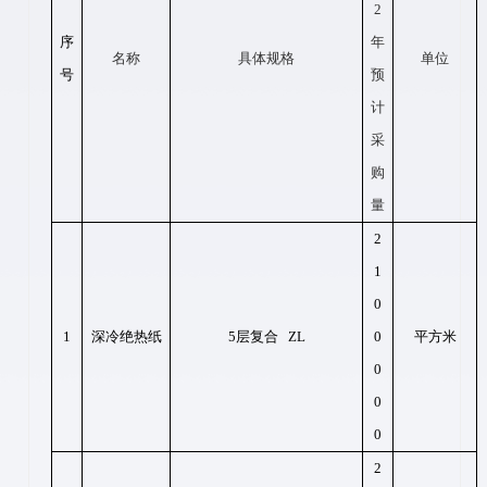
2
序
年
名称
具体规格
单位
号
预
计
采
购
量
2
1
0
1
深冷绝热纸
5层复合 ZL
0
平方米
0
0
0
2