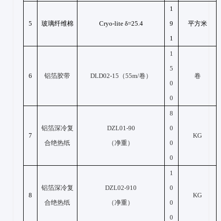
1
5
玻璃纤维棉
Cryo-lite δ=25.4
9
平方米
1
1
5
6
铝箔胶带
DLD02-15（55m/卷）
卷
0
0
8
铝箔深冷复
DZL01-90
0
7
KG
合绝热纸
（净重）
0
0
1
铝箔深冷复
DZL02-910
0
8
KG
合绝热纸
（净重）
0
0